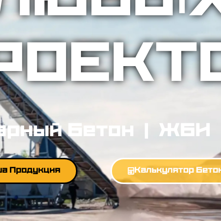
ЛЮБЫ
РОЕКТ
арный Бетон | ЖБИ
а Продукция
Калькулятор Бето