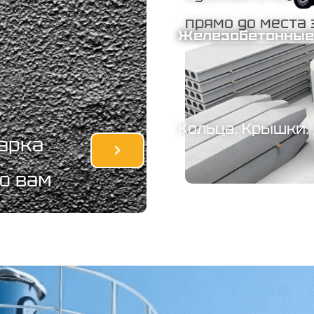
прямо до места
Железобетонные
Кольца. Крышки.
марка
ю вам