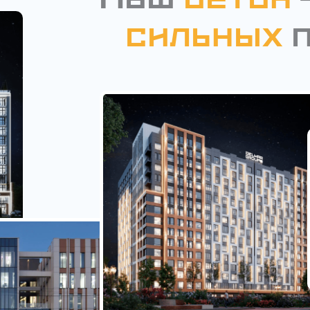
Наш
бетон
сильных
п