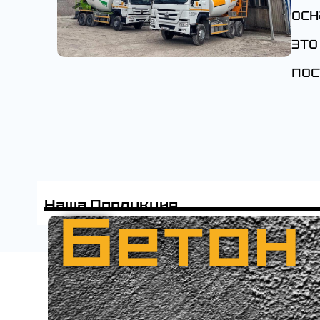
осн
это
пос
Наша Продукция
Бетон