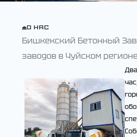
О НАС
Бишкекский Бетонный Заво
заводов в Чуйском регион
Два
ча
гор
об
сп
Со