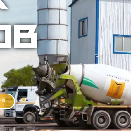
Х
ОВ
на