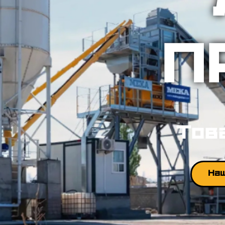
П
Тов
Наш