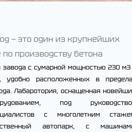
д — это один из крупнейших
е по производству бетона
 завода с сумарной мощностью 230 м3
с, удобно расположенных в предел
ода. Лабаротория, оснащенная новейш
орудованием, под руководство
ециалистов с многолетним стаже
бственный автопарк, с машинам