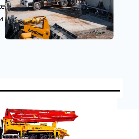
се
 и
 перевозки бетона