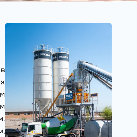
 в
ах
им
м
м.
и,