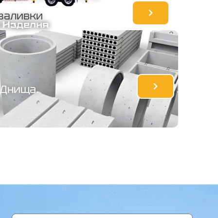
 заливки
 Изделия
 Днища.