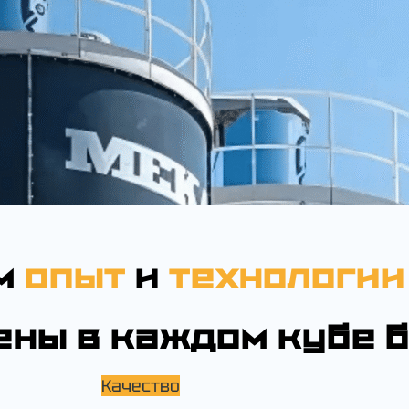
м
опыт
и
технологии
ены в каждом кубе 
Качество